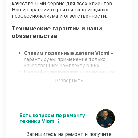
качественный сервис для всех клиентов.
Наши гарантии строятся на принципах
профессионализма и ответственности.
Технические гарантии и наши
обязательства
Ставим подлинные детали Viomi
–
гарантируем применение только
качественных комплектующих.
Квалифицированные специалисты
–
проходят строгий отбор, что
Развернуть
гарантирует качество выполняемых
работ.
Заканчиваем ремонт в четко
оговоренные сроки
– ремонт робота-
пылесоса Viomi Robot Vacuum Cleaner S9
UV без задержек.
Есть вопросы по ремонту
Официальная гарантия
– все
техники Viomi ?
ремонтные услуги и комплектующие
защищены гарантийной поддержкой до
Запишитесь на ремонт и получите