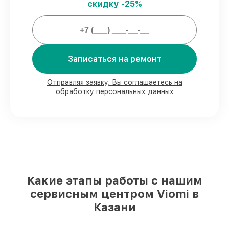
3 лет.
скидку -25%
Мы гарантируем:
Записаться на ремонт
80%
ремонтов проводим с
возможностью личного присутствия
владельца
Отправляя заявку, Вы соглашаетесь на
90%
деталей Viomi готовы к установке в
обработку персональных данных
Казани, остальные доступны для
срочного заказа
Оригинальные комплектующие Viomi и
качественные аналоги
– под любые
запросы
85%
починок занимают до 2 часов, если
мастер приступает к ремонту сразу
Какие этапы работы с нашим
сервисным центром Viomi в
Казани