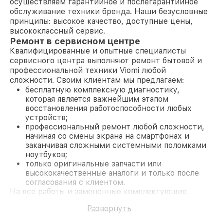
осуществляем гарантийное и послегарантийное
обслуживание техники бренда. Наши безусловные
принципы: высокое качество, доступные цены,
высококлассный сервис.
Ремонт в сервисном центре
Квалифицированные и опытные специалисты
сервисного центра выполняют ремонт бытовой и
профессиональной техники Viomi любой
сложности. Своим клиентам мы предлагаем:
бесплатную комплексную диагностику,
которая является важнейшим этапом
восстановления работоспособности любых
устройств;
профессиональный ремонт любой сложности,
начиная со смены экрана на смартфонах и
заканчивая сложными системными поломками
ноутбуков;
только оригинальные запчасти или
высококачественные аналоги и только после
согласования с клиентом.
На все работы и замененные комплектующие
предоставляется длительная гарантия. В случае
Развернуть
поломки по условиям гарантии, мы бесплатно