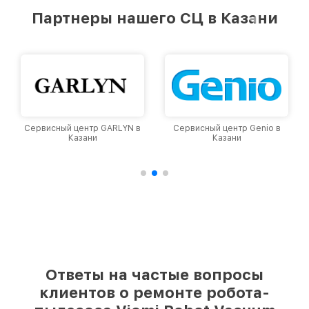
лучшим сервисным центром Viomi в городе
Партнеры нашего СЦ в Казани
Казани, постоянно повышая уровень доверия
и лояльности наших клиентов.
р GARLYN в
Сервисный центр Genio в
Сервисный центр Dy
и
Казани
Казани
Ответы на частые вопросы
клиентов о ремонте робота-