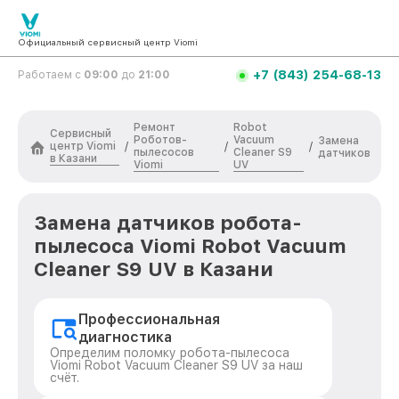
Официальный сервисный центр Viomi
+7 (843) 254-68-13
Работаем с
09:00
до
21:00
Ремонт
Robot
Сервисный
Роботов-
Vacuum
Замена
центр Viomi
/
/
/
пылесосов
Cleaner S9
датчиков
в Казани
Viomi
UV
Замена датчиков робота-
пылесоса Viomi Robot Vacuum
Cleaner S9 UV в Казани
Профессиональная
диагностика
Определим поломку робота-пылесоса
Viomi Robot Vacuum Cleaner S9 UV за наш
счёт.